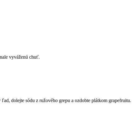
onale vyváženú chuť.
ý ľad, dolejte sódu z ružového grepu a ozdobte plátkom grapefruitu.