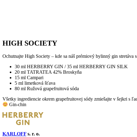
HIGH SOCIETY
Ochutnajte High Society – kde sa náš prémiový bylinný gin stretáva
30 ml HERBERRY GIN / 35 ml HERBERRY GIN SILK
20 ml TATRATEA 42% Broskyňa
15 ml Campari
5 ml limetková šťava
80 ml Ružová grapefruitová sóda
Všetky ingrediencie okrem grapefruitovej sódy zmiešajte v šejkri s ľ
Gin-chin
KARLOFF
s. r. o.