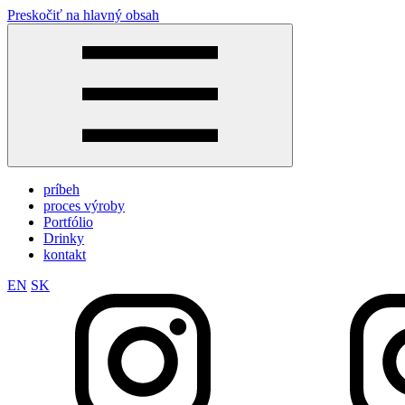
Preskočiť na hlavný obsah
príbeh
proces výroby
Portfólio
Drinky
kontakt
EN
SK