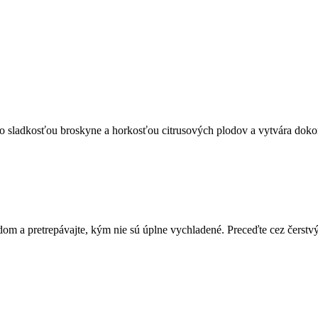
 so sladkosťou broskyne a horkosťou citrusových plodov a vytvára dok
adom a pretrepávajte, kým nie sú úplne vychladené. Preceďte cez čerstv